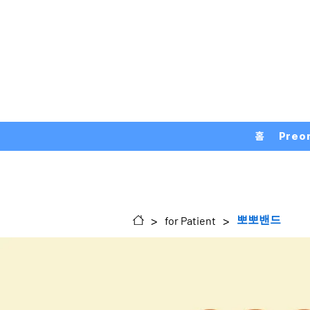
홈
Preo
>
>
뽀뽀밴드
for Patient