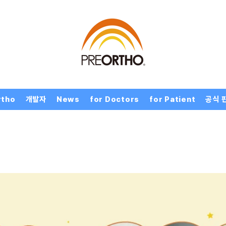
rtho
개발자
News
for Doctors
for Patient
공식 