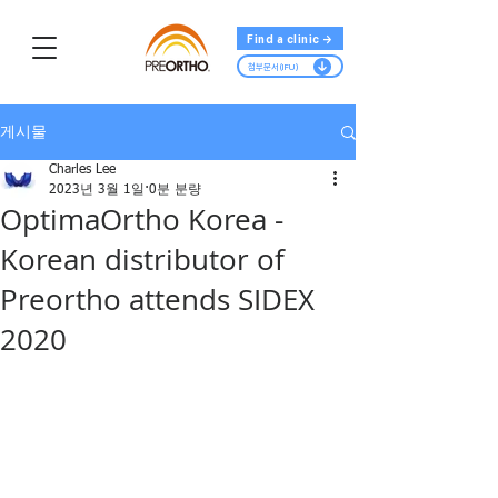
Find a clinic →
첨부문서(IFU)
게시물
Charles Lee
2023년 3월 1일
0분 분량
OptimaOrtho Korea -
Korean distributor of
Preortho attends SIDEX
2020